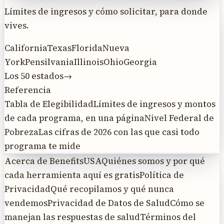
Límites de ingresos y cómo solicitar, para donde
vives.
California
Texas
Florida
Nueva
York
Pensilvania
Illinois
Ohio
Georgia
Los 50 estados
→
Referencia
Tabla de Elegibilidad
Límites de ingresos y montos
de cada programa, en una página
Nivel Federal de
Pobreza
Las cifras de 2026 con las que casi todo
programa te mide
Acerca de BenefitsUSA
Quiénes somos y por qué
cada herramienta aquí es gratis
Política de
Privacidad
Qué recopilamos y qué nunca
vendemos
Privacidad de Datos de Salud
Cómo se
manejan las respuestas de salud
Términos del