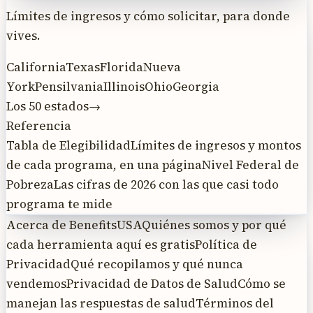
Límites de ingresos y cómo solicitar, para donde
vives.
California
Texas
Florida
Nueva
York
Pensilvania
Illinois
Ohio
Georgia
Los 50 estados
→
Referencia
Tabla de Elegibilidad
Límites de ingresos y montos
de cada programa, en una página
Nivel Federal de
Pobreza
Las cifras de 2026 con las que casi todo
programa te mide
Acerca de BenefitsUSA
Quiénes somos y por qué
cada herramienta aquí es gratis
Política de
Privacidad
Qué recopilamos y qué nunca
vendemos
Privacidad de Datos de Salud
Cómo se
manejan las respuestas de salud
Términos del