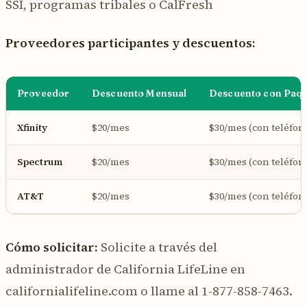
SSI, programas tribales o CalFresh
Proveedores participantes y descuentos:
Proveedor
Descuento Mensual
Descuento con Paq
Xfinity
$20/mes
$30/mes (con teléfon
Spectrum
$20/mes
$30/mes (con teléfon
AT&T
$20/mes
$30/mes (con teléfon
Cómo solicitar:
Solicite a través del
administrador de California LifeLine en
californialifeline.com o llame al 1-877-858-7463.