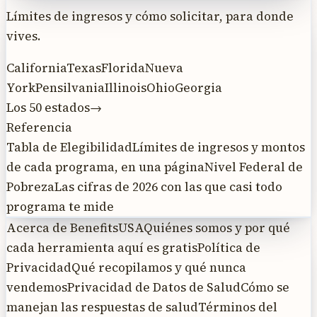
Límites de ingresos y cómo solicitar, para donde
vives.
California
Texas
Florida
Nueva
York
Pensilvania
Illinois
Ohio
Georgia
Los 50 estados
→
Referencia
Tabla de Elegibilidad
Límites de ingresos y montos
de cada programa, en una página
Nivel Federal de
Pobreza
Las cifras de 2026 con las que casi todo
programa te mide
Acerca de BenefitsUSA
Quiénes somos y por qué
cada herramienta aquí es gratis
Política de
Privacidad
Qué recopilamos y qué nunca
vendemos
Privacidad de Datos de Salud
Cómo se
manejan las respuestas de salud
Términos del