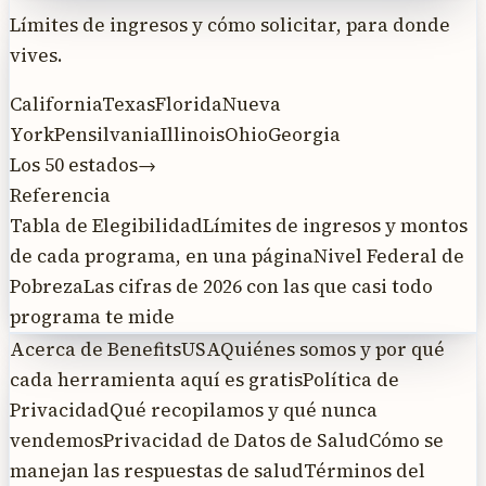
Límites de ingresos y cómo solicitar, para donde
vives.
California
Texas
Florida
Nueva
York
Pensilvania
Illinois
Ohio
Georgia
Los 50 estados
→
Referencia
Tabla de Elegibilidad
Límites de ingresos y montos
de cada programa, en una página
Nivel Federal de
Pobreza
Las cifras de 2026 con las que casi todo
programa te mide
Acerca de BenefitsUSA
Quiénes somos y por qué
cada herramienta aquí es gratis
Política de
Privacidad
Qué recopilamos y qué nunca
vendemos
Privacidad de Datos de Salud
Cómo se
manejan las respuestas de salud
Términos del