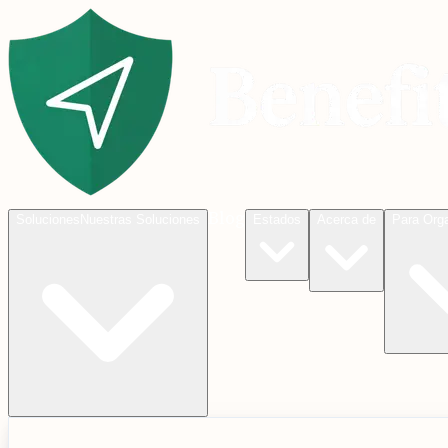
Blog
Soluciones
Nuestras Soluciones
Estados
Acerca de
Para Org