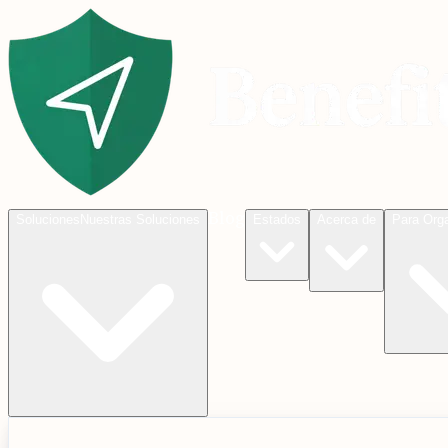
Blog
Soluciones
Nuestras Soluciones
Estados
Acerca de
Para Org