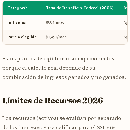
Categoría
Tasa de Beneficio Federal (2026)
Ing
Individual
$994/mes
Ap
Pareja elegible
$1,491/mes
Ap
Estos puntos de equilibrio son aproximados
porque el cálculo real depende de su
combinación de ingresos ganados y no ganados.
Límites de Recursos 2026
Los recursos (activos) se evalúan por separado
de los ingresos. Para calificar para el SSI, sus