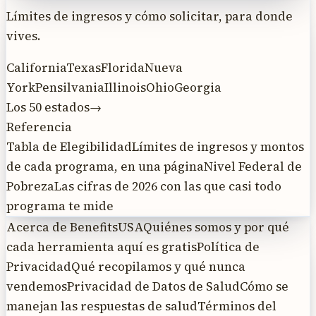
Límites de ingresos y cómo solicitar, para donde
vives.
California
Texas
Florida
Nueva
York
Pensilvania
Illinois
Ohio
Georgia
Los 50 estados
→
Referencia
Tabla de Elegibilidad
Límites de ingresos y montos
de cada programa, en una página
Nivel Federal de
Pobreza
Las cifras de 2026 con las que casi todo
programa te mide
Acerca de BenefitsUSA
Quiénes somos y por qué
cada herramienta aquí es gratis
Política de
Privacidad
Qué recopilamos y qué nunca
vendemos
Privacidad de Datos de Salud
Cómo se
manejan las respuestas de salud
Términos del