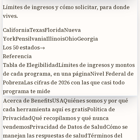
Límites de ingresos y cómo solicitar, para donde
vives.
California
Texas
Florida
Nueva
York
Pensilvania
Illinois
Ohio
Georgia
Los 50 estados
→
Referencia
Tabla de Elegibilidad
Límites de ingresos y montos
de cada programa, en una página
Nivel Federal de
Pobreza
Las cifras de 2026 con las que casi todo
programa te mide
Acerca de BenefitsUSA
Quiénes somos y por qué
cada herramienta aquí es gratis
Política de
Privacidad
Qué recopilamos y qué nunca
vendemos
Privacidad de Datos de Salud
Cómo se
manejan las respuestas de salud
Términos del