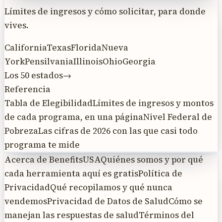
Límites de ingresos y cómo solicitar, para donde
vives.
California
Texas
Florida
Nueva
York
Pensilvania
Illinois
Ohio
Georgia
Los 50 estados
→
Referencia
Tabla de Elegibilidad
Límites de ingresos y montos
de cada programa, en una página
Nivel Federal de
Pobreza
Las cifras de 2026 con las que casi todo
programa te mide
Acerca de BenefitsUSA
Quiénes somos y por qué
cada herramienta aquí es gratis
Política de
Privacidad
Qué recopilamos y qué nunca
vendemos
Privacidad de Datos de Salud
Cómo se
manejan las respuestas de salud
Términos del