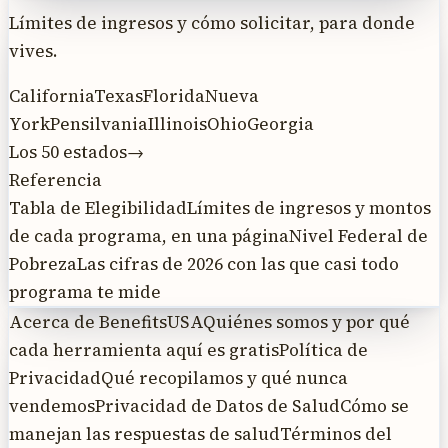
Límites de ingresos y cómo solicitar, para donde
vives.
California
Texas
Florida
Nueva
York
Pensilvania
Illinois
Ohio
Georgia
Los 50 estados
→
Referencia
Tabla de Elegibilidad
Límites de ingresos y montos
de cada programa, en una página
Nivel Federal de
Pobreza
Las cifras de 2026 con las que casi todo
programa te mide
Acerca de BenefitsUSA
Quiénes somos y por qué
cada herramienta aquí es gratis
Política de
Privacidad
Qué recopilamos y qué nunca
vendemos
Privacidad de Datos de Salud
Cómo se
manejan las respuestas de salud
Términos del