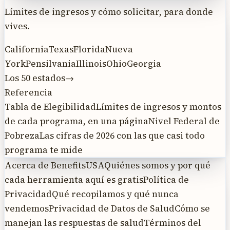
Límites de ingresos y cómo solicitar, para donde
vives.
California
Texas
Florida
Nueva
York
Pensilvania
Illinois
Ohio
Georgia
Los 50 estados
→
Referencia
Tabla de Elegibilidad
Límites de ingresos y montos
de cada programa, en una página
Nivel Federal de
Pobreza
Las cifras de 2026 con las que casi todo
programa te mide
Acerca de BenefitsUSA
Quiénes somos y por qué
cada herramienta aquí es gratis
Política de
Privacidad
Qué recopilamos y qué nunca
vendemos
Privacidad de Datos de Salud
Cómo se
manejan las respuestas de salud
Términos del