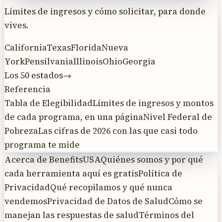
Límites de ingresos y cómo solicitar, para donde
vives.
California
Texas
Florida
Nueva
York
Pensilvania
Illinois
Ohio
Georgia
Los 50 estados
→
Referencia
Tabla de Elegibilidad
Límites de ingresos y montos
de cada programa, en una página
Nivel Federal de
Pobreza
Las cifras de 2026 con las que casi todo
programa te mide
Acerca de BenefitsUSA
Quiénes somos y por qué
cada herramienta aquí es gratis
Política de
Privacidad
Qué recopilamos y qué nunca
vendemos
Privacidad de Datos de Salud
Cómo se
manejan las respuestas de salud
Términos del