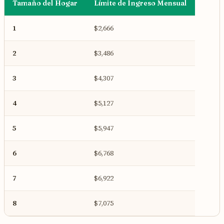
Tamaño del Hogar
Límite de Ingreso Mensual
1
$2,666
2
$3,486
3
$4,307
4
$5,127
5
$5,947
6
$6,768
7
$6,922
8
$7,075