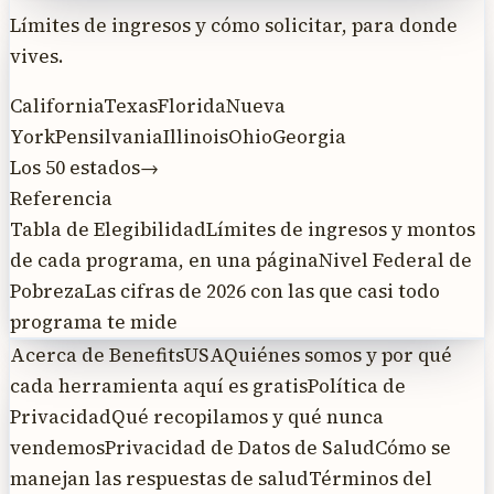
Límites de ingresos y cómo solicitar, para donde
vives.
California
Texas
Florida
Nueva
York
Pensilvania
Illinois
Ohio
Georgia
Los 50 estados
→
Referencia
Tabla de Elegibilidad
Límites de ingresos y montos
de cada programa, en una página
Nivel Federal de
Pobreza
Las cifras de 2026 con las que casi todo
programa te mide
Acerca de BenefitsUSA
Quiénes somos y por qué
cada herramienta aquí es gratis
Política de
Privacidad
Qué recopilamos y qué nunca
vendemos
Privacidad de Datos de Salud
Cómo se
manejan las respuestas de salud
Términos del