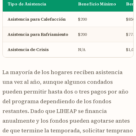
Tipo de Asistencia
Beneficio Mínimo
Bene
Asistencia para Calefacción
$200
$850
Asistencia para Enfriamiento
$200
$775
Asistencia de Crisis
N/A
$1,00
La mayoría de los hogares reciben asistencia
una vez al año, aunque algunos condados
pueden permitir hasta dos o tres pagos por año
del programa dependiendo de los fondos
restantes. Dado que LIHEAP se financia
anualmente y los fondos pueden agotarse antes
de que termine la temporada, solicitar temprano