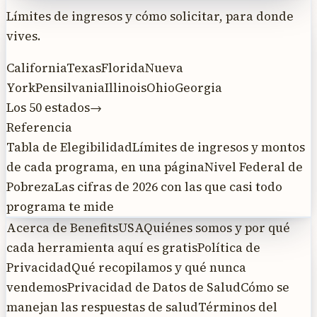
Límites de ingresos y cómo solicitar, para donde
vives.
California
Texas
Florida
Nueva
York
Pensilvania
Illinois
Ohio
Georgia
Los 50 estados
→
Referencia
Tabla de Elegibilidad
Límites de ingresos y montos
de cada programa, en una página
Nivel Federal de
Pobreza
Las cifras de 2026 con las que casi todo
programa te mide
Acerca de BenefitsUSA
Quiénes somos y por qué
cada herramienta aquí es gratis
Política de
Privacidad
Qué recopilamos y qué nunca
vendemos
Privacidad de Datos de Salud
Cómo se
manejan las respuestas de salud
Términos del