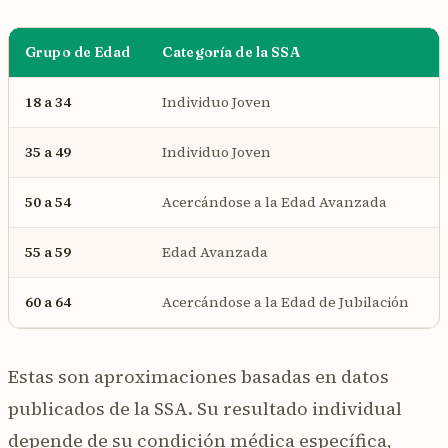
Grupo de Edad
Categoría de la SSA
18 a 34
Individuo Joven
2
35 a 49
Individuo Joven
3
50 a 54
Acercándose a la Edad Avanzada
4
55 a 59
Edad Avanzada
5
60 a 64
Acercándose a la Edad de Jubilación
Estas son aproximaciones basadas en datos
publicados de la SSA. Su resultado individual
depende de su condición médica específica,