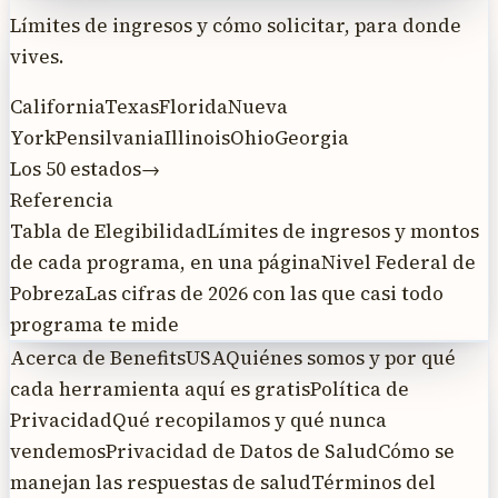
Límites de ingresos y cómo solicitar, para donde
vives.
California
Texas
Florida
Nueva
York
Pensilvania
Illinois
Ohio
Georgia
Los 50 estados
→
Referencia
Tabla de Elegibilidad
Límites de ingresos y montos
de cada programa, en una página
Nivel Federal de
Pobreza
Las cifras de 2026 con las que casi todo
programa te mide
Acerca de BenefitsUSA
Quiénes somos y por qué
cada herramienta aquí es gratis
Política de
Privacidad
Qué recopilamos y qué nunca
vendemos
Privacidad de Datos de Salud
Cómo se
manejan las respuestas de salud
Términos del