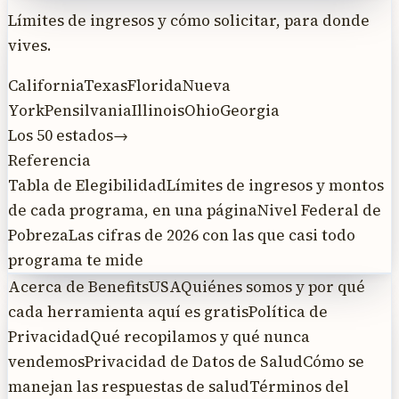
Límites de ingresos y cómo solicitar, para donde
vives.
California
Texas
Florida
Nueva
York
Pensilvania
Illinois
Ohio
Georgia
Los 50 estados
→
Referencia
Tabla de Elegibilidad
Límites de ingresos y montos
de cada programa, en una página
Nivel Federal de
Pobreza
Las cifras de 2026 con las que casi todo
programa te mide
Acerca de BenefitsUSA
Quiénes somos y por qué
cada herramienta aquí es gratis
Política de
Privacidad
Qué recopilamos y qué nunca
vendemos
Privacidad de Datos de Salud
Cómo se
manejan las respuestas de salud
Términos del