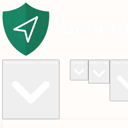
Blog
Soluciones
Nuestras Soluciones
Estados
Acerca de
Para Org