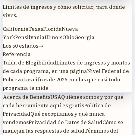
Límites de ingresos y cómo solicitar, para donde
vives.
California
Texas
Florida
Nueva
York
Pensilvania
Illinois
Ohio
Georgia
Los 50 estados
→
Referencia
Tabla de Elegibilidad
Límites de ingresos y montos
de cada programa, en una página
Nivel Federal de
Pobreza
Las cifras de 2026 con las que casi todo
programa te mide
Acerca de BenefitsUSA
Quiénes somos y por qué
cada herramienta aquí es gratis
Política de
Privacidad
Qué recopilamos y qué nunca
vendemos
Privacidad de Datos de Salud
Cómo se
manejan las respuestas de salud
Términos del