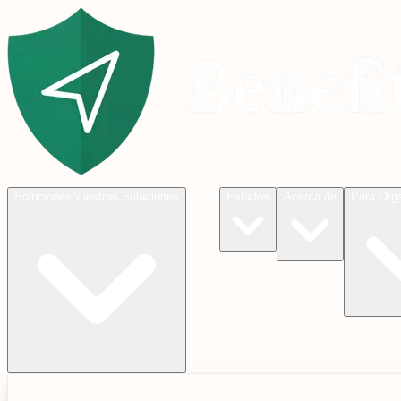
Blog
Soluciones
Nuestras Soluciones
Estados
Acerca de
Para Org