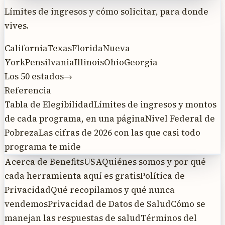
Límites de ingresos y cómo solicitar, para donde
vives.
California
Texas
Florida
Nueva
York
Pensilvania
Illinois
Ohio
Georgia
Los 50 estados
→
Referencia
Tabla de Elegibilidad
Límites de ingresos y montos
de cada programa, en una página
Nivel Federal de
Pobreza
Las cifras de 2026 con las que casi todo
programa te mide
Acerca de BenefitsUSA
Quiénes somos y por qué
cada herramienta aquí es gratis
Política de
Privacidad
Qué recopilamos y qué nunca
vendemos
Privacidad de Datos de Salud
Cómo se
manejan las respuestas de salud
Términos del