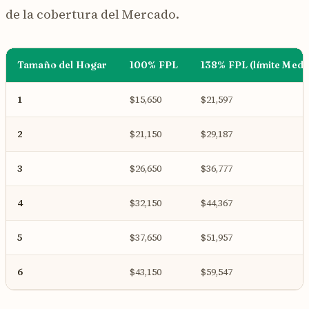
de la cobertura del Mercado.
Tamaño del Hogar
100% FPL
138% FPL (límite Medi
1
$15,650
$21,597
2
$21,150
$29,187
3
$26,650
$36,777
4
$32,150
$44,367
5
$37,650
$51,957
6
$43,150
$59,547