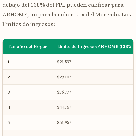
debajo del 138% del FPL pueden calificar para
ARHOME, no para la cobertura del Mercado. Los
límites de ingresos:
Tamaño del Hogar
Límite de Ingresos ARHOME (138% d
1
$21,597
2
$29,187
3
$36,777
4
$44,367
5
$51,957