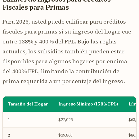
Fiscales para Primas
Para 2026, usted puede calificar para créditos
fiscales para primas si su ingreso del hogar cae
entre 138% y 400% del FPL. Bajo las reglas
actuales, los subsidios también pueden estar
disponibles para algunos hogares por encima
del 400% FPL, limitando la contribución de
prima requerida a un porcentaje del ingreso.
Tamaño del Hogar
Ingreso Mínimo (138% FPL)
Lími
1
$22,025
$63,8
2
$29,863
$86,5