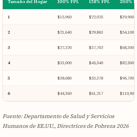
Tamaño del Hogar
100% FPL
138% FPL
250% F
1
$15,960
$22,025
$39,900
2
$21,640
$29,863
$54,100
3
$27,320
$37,702
$68,300
4
$33,000
$45,540
$82,500
5
$38,680
$53,378
$96,700
6
$44,360
$61,217
$110,900
Fuente: Departamento de Salud y Servicios
Humanos de EE.UU., Directrices de Pobreza 2026