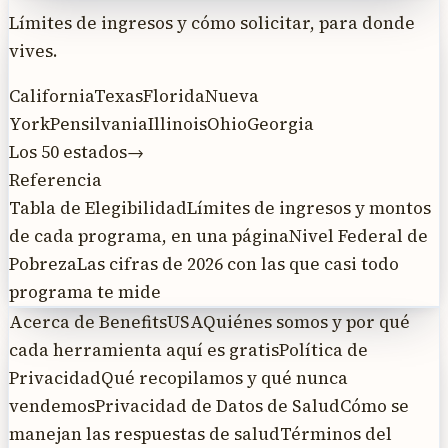
Límites de ingresos y cómo solicitar, para donde
vives.
California
Texas
Florida
Nueva
York
Pensilvania
Illinois
Ohio
Georgia
Los 50 estados
→
Referencia
Tabla de Elegibilidad
Límites de ingresos y montos
de cada programa, en una página
Nivel Federal de
Pobreza
Las cifras de 2026 con las que casi todo
programa te mide
Acerca de BenefitsUSA
Quiénes somos y por qué
cada herramienta aquí es gratis
Política de
Privacidad
Qué recopilamos y qué nunca
vendemos
Privacidad de Datos de Salud
Cómo se
manejan las respuestas de salud
Términos del