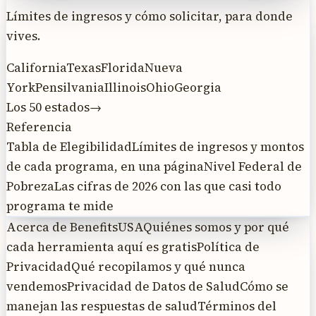
Límites de ingresos y cómo solicitar, para donde
vives.
California
Texas
Florida
Nueva
York
Pensilvania
Illinois
Ohio
Georgia
Los 50 estados
→
Referencia
Tabla de Elegibilidad
Límites de ingresos y montos
de cada programa, en una página
Nivel Federal de
Pobreza
Las cifras de 2026 con las que casi todo
programa te mide
Acerca de BenefitsUSA
Quiénes somos y por qué
cada herramienta aquí es gratis
Política de
Privacidad
Qué recopilamos y qué nunca
vendemos
Privacidad de Datos de Salud
Cómo se
manejan las respuestas de salud
Términos del