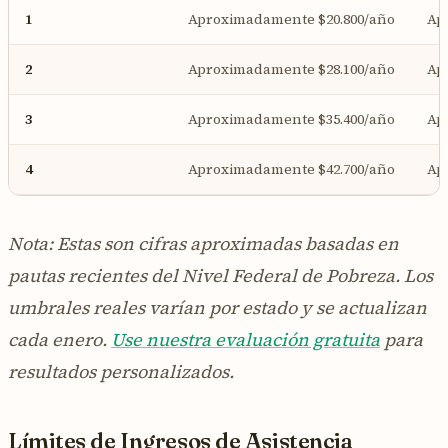
1
Aproximadamente $20.800/año
Ap
2
Aproximadamente $28.100/año
Ap
3
Aproximadamente $35.400/año
Ap
4
Aproximadamente $42.700/año
Ap
Nota: Estas son cifras aproximadas basadas en
pautas recientes del Nivel Federal de Pobreza. Los
umbrales reales varían por estado y se actualizan
cada enero.
Use nuestra evaluación gratuita
para
resultados personalizados.
Límites de Ingresos de Asistencia