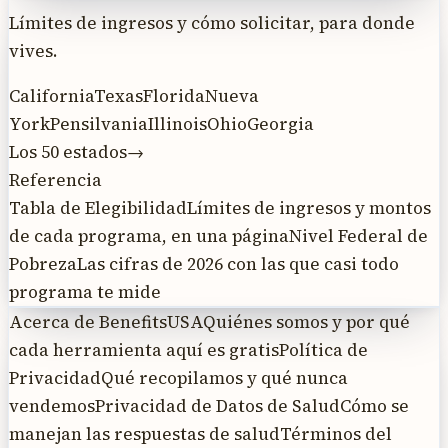
Límites de ingresos y cómo solicitar, para donde
vives.
California
Texas
Florida
Nueva
York
Pensilvania
Illinois
Ohio
Georgia
Los 50 estados
→
Referencia
Tabla de Elegibilidad
Límites de ingresos y montos
de cada programa, en una página
Nivel Federal de
Pobreza
Las cifras de 2026 con las que casi todo
programa te mide
Acerca de BenefitsUSA
Quiénes somos y por qué
cada herramienta aquí es gratis
Política de
Privacidad
Qué recopilamos y qué nunca
vendemos
Privacidad de Datos de Salud
Cómo se
manejan las respuestas de salud
Términos del