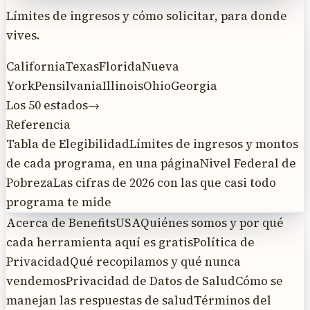
Límites de ingresos y cómo solicitar, para donde
vives.
California
Texas
Florida
Nueva
York
Pensilvania
Illinois
Ohio
Georgia
Los 50 estados
→
Referencia
Tabla de Elegibilidad
Límites de ingresos y montos
de cada programa, en una página
Nivel Federal de
Pobreza
Las cifras de 2026 con las que casi todo
programa te mide
Acerca de BenefitsUSA
Quiénes somos y por qué
cada herramienta aquí es gratis
Política de
Privacidad
Qué recopilamos y qué nunca
vendemos
Privacidad de Datos de Salud
Cómo se
manejan las respuestas de salud
Términos del