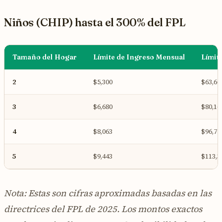
Niños (CHIP) hasta el 300% del FPL
Tamaño del Hogar
Límite de Ingreso Mensual
Límit
2
$5,300
$63,60
3
$6,680
$80,16
4
$8,063
$96,75
5
$9,443
$113,3
Nota: Estas son cifras aproximadas basadas en las
directrices del FPL de 2025. Los montos exactos