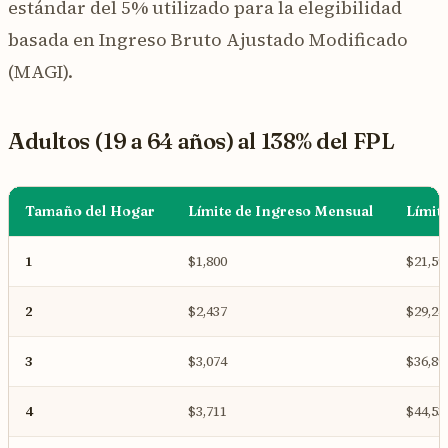
estándar del 5% utilizado para la elegibilidad
basada en Ingreso Bruto Ajustado Modificado
(MAGI).
Adultos (19 a 64 años) al 138% del FPL
Tamaño del Hogar
Límite de Ingreso Mensual
Límit
1
$1,800
$21,59
2
$2,437
$29,24
3
$3,074
$36,89
4
$3,711
$44,53