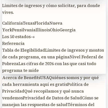
Límites de ingresos y cómo solicitar, para donde
vives.
California
Texas
Florida
Nueva
York
Pensilvania
Illinois
Ohio
Georgia
Los 50 estados
→
Referencia
Tabla de Elegibilidad
Límites de ingresos y montos
de cada programa, en una página
Nivel Federal de
Pobreza
Las cifras de 2026 con las que casi todo
programa te mide
Acerca de BenefitsUSA
Quiénes somos y por qué
cada herramienta aquí es gratis
Política de
Privacidad
Qué recopilamos y qué nunca
vendemos
Privacidad de Datos de Salud
Cómo se
manejan las respuestas de salud
Términos del