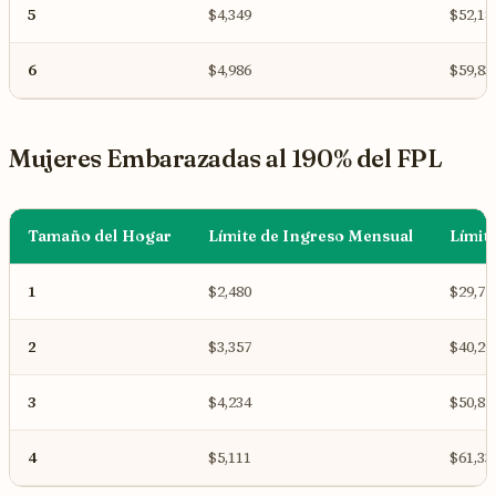
5
$4,349
$52,18
6
$4,986
$59,83
Mujeres Embarazadas al 190% del FPL
Tamaño del Hogar
Límite de Ingreso Mensual
Límit
1
$2,480
$29,75
2
$3,357
$40,29
3
$4,234
$50,81
4
$5,111
$61,33