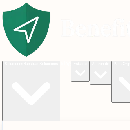
Blog
Soluciones
Nuestras Soluciones
Estados
Acerca de
Para Org