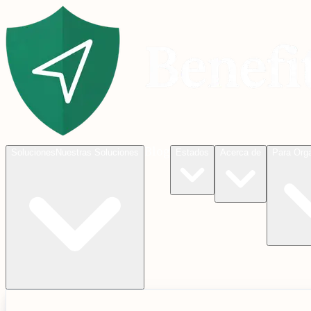
Blog
Soluciones
Nuestras Soluciones
Estados
Acerca de
Para Org