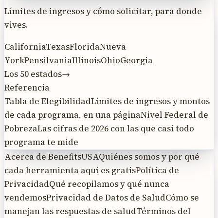
Límites de ingresos y cómo solicitar, para donde
vives.
California
Texas
Florida
Nueva
York
Pensilvania
Illinois
Ohio
Georgia
Los 50 estados
→
Referencia
Tabla de Elegibilidad
Límites de ingresos y montos
de cada programa, en una página
Nivel Federal de
Pobreza
Las cifras de 2026 con las que casi todo
programa te mide
Acerca de BenefitsUSA
Quiénes somos y por qué
cada herramienta aquí es gratis
Política de
Privacidad
Qué recopilamos y qué nunca
vendemos
Privacidad de Datos de Salud
Cómo se
manejan las respuestas de salud
Términos del