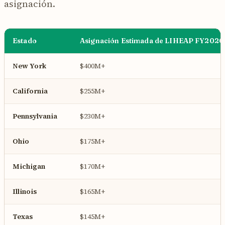
asignación.
Estado
Asignación Estimada de LIHEAP FY2026
New York
$400M+
California
$255M+
Pennsylvania
$230M+
Ohio
$175M+
Michigan
$170M+
Illinois
$165M+
Texas
$145M+