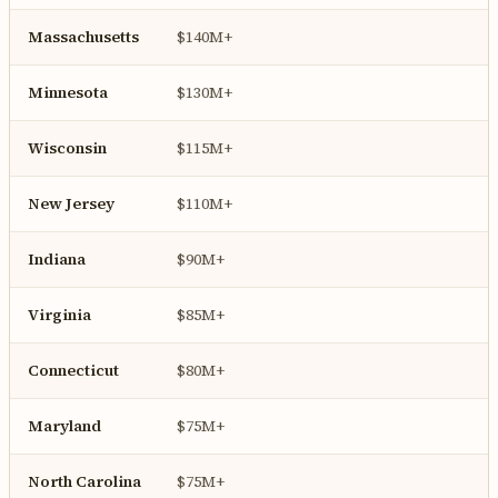
Massachusetts
$140M+
Minnesota
$130M+
Wisconsin
$115M+
New Jersey
$110M+
Indiana
$90M+
Virginia
$85M+
Connecticut
$80M+
Maryland
$75M+
North Carolina
$75M+