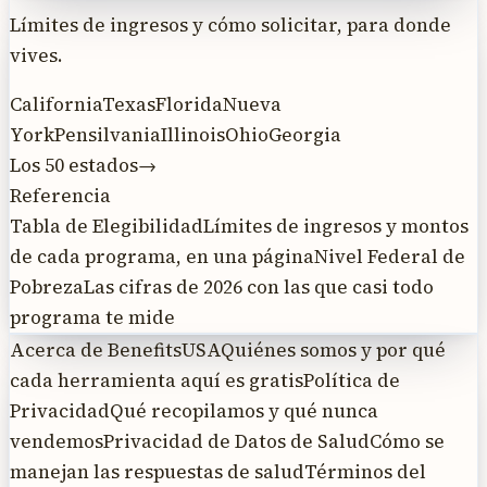
Límites de ingresos y cómo solicitar, para donde
vives.
California
Texas
Florida
Nueva
York
Pensilvania
Illinois
Ohio
Georgia
Los 50 estados
→
Referencia
Tabla de Elegibilidad
Límites de ingresos y montos
de cada programa, en una página
Nivel Federal de
Pobreza
Las cifras de 2026 con las que casi todo
programa te mide
Acerca de BenefitsUSA
Quiénes somos y por qué
cada herramienta aquí es gratis
Política de
Privacidad
Qué recopilamos y qué nunca
vendemos
Privacidad de Datos de Salud
Cómo se
manejan las respuestas de salud
Términos del