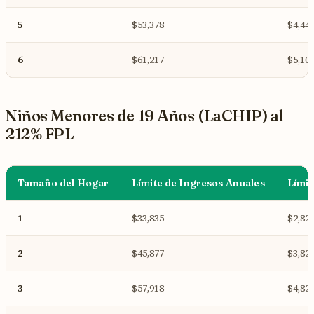
5
$53,378
$4,44
6
$61,217
$5,10
Niños Menores de 19 Años (LaCHIP) al
212% FPL
Tamaño del Hogar
Límite de Ingresos Anuales
Límit
1
$33,835
$2,82
2
$45,877
$3,82
3
$57,918
$4,82