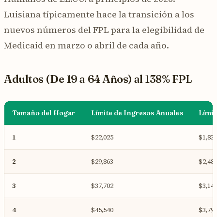
Luisiana típicamente hace la transición a los
nuevos números del FPL para la elegibilidad de
Medicaid en marzo o abril de cada año.
Adultos (De 19 a 64 Años) al 138% FPL
Tamaño del Hogar
Límite de Ingresos Anuales
Límit
1
$22,025
$1,83
2
$29,863
$2,48
3
$37,702
$3,14
4
$45,540
$3,79