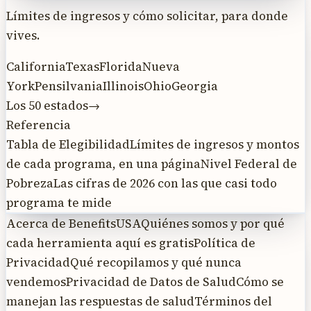
Límites de ingresos y cómo solicitar, para donde
vives.
California
Texas
Florida
Nueva
York
Pensilvania
Illinois
Ohio
Georgia
Los 50 estados
→
Referencia
Tabla de Elegibilidad
Límites de ingresos y montos
de cada programa, en una página
Nivel Federal de
Pobreza
Las cifras de 2026 con las que casi todo
programa te mide
Acerca de BenefitsUSA
Quiénes somos y por qué
cada herramienta aquí es gratis
Política de
Privacidad
Qué recopilamos y qué nunca
vendemos
Privacidad de Datos de Salud
Cómo se
manejan las respuestas de salud
Términos del