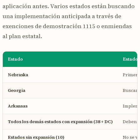
aplicación antes. Varios estados están buscando
una implementación anticipada a través de
exenciones de demostración 1115 o enmiendas
al plan estatal.
Estado
Estado 
Nebraska
Primer 
Georgia
Buscando
Arkansas
Impleme
Todos los demás estados con expansión (38 + DC)
Deben i
Estados sin expansión (10)
No se v