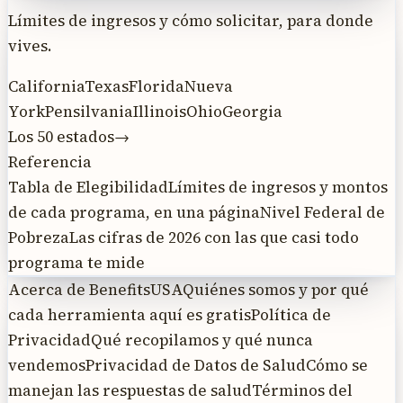
Límites de ingresos y cómo solicitar, para donde
vives.
California
Texas
Florida
Nueva
York
Pensilvania
Illinois
Ohio
Georgia
Los 50 estados
→
Referencia
Tabla de Elegibilidad
Límites de ingresos y montos
de cada programa, en una página
Nivel Federal de
Pobreza
Las cifras de 2026 con las que casi todo
programa te mide
Acerca de BenefitsUSA
Quiénes somos y por qué
cada herramienta aquí es gratis
Política de
Privacidad
Qué recopilamos y qué nunca
vendemos
Privacidad de Datos de Salud
Cómo se
manejan las respuestas de salud
Términos del