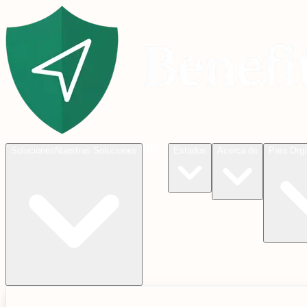
Blog
Soluciones
Nuestras Soluciones
Estados
Acerca de
Para Org