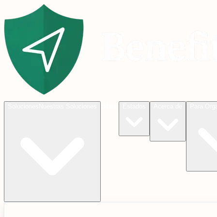
Blog
Soluciones
Nuestras Soluciones
Estados
Acerca de
Para Org