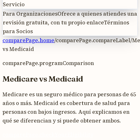
Servicio
Para Organizaciones
Ofrece a quienes atiendes una
revisión gratuita, con tu propio enlace
Términos
para Socios
comparePage.home
/
comparePage.compareLabel
/
Me
vs
Medicaid
comparePage.programComparison
Medicare
vs
Medicaid
Medicare es un seguro médico para personas de 65
años o más. Medicaid es cobertura de salud para
personas con bajos ingresos. Aquí explicamos en
qué se diferencian y si puede obtener ambos.
comparePage.checkYourEligibility