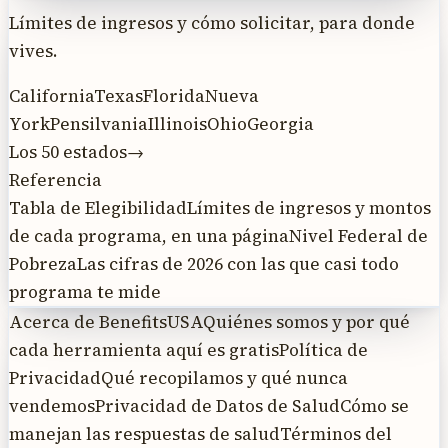
Límites de ingresos y cómo solicitar, para donde
vives.
California
Texas
Florida
Nueva
York
Pensilvania
Illinois
Ohio
Georgia
Los 50 estados
→
Referencia
Tabla de Elegibilidad
Límites de ingresos y montos
de cada programa, en una página
Nivel Federal de
Pobreza
Las cifras de 2026 con las que casi todo
programa te mide
Acerca de BenefitsUSA
Quiénes somos y por qué
cada herramienta aquí es gratis
Política de
Privacidad
Qué recopilamos y qué nunca
vendemos
Privacidad de Datos de Salud
Cómo se
manejan las respuestas de salud
Términos del